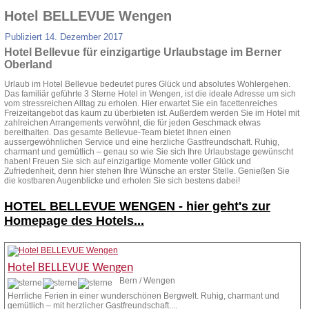
Hotel BELLEVUE Wengen
Publiziert
14. Dezember 2017
Hotel Bellevue für einzigartige Urlaubstage im Berner
Oberland
Urlaub im Hotel Bellevue bedeutet pures Glück und absolutes Wohlergehen.
Das familiär geführte 3 Sterne Hotel in Wengen, ist die ideale Adresse um sich
vom stressreichen Alltag zu erholen. Hier erwartet Sie ein facettenreiches
Freizeitangebot das kaum zu überbieten ist. Außerdem werden Sie im Hotel mit
zahlreichen Arrangements verwöhnt, die für jeden Geschmack etwas
bereithalten. Das gesamte Bellevue-Team bietet Ihnen einen
aussergewöhnlichen Service und eine herzliche Gastfreundschaft. Ruhig,
charmant und gemütlich – genau so wie Sie sich Ihre Urlaubstage gewünscht
haben! Freuen Sie sich auf einzigartige Momente voller Glück und
Zufriedenheit, denn hier stehen Ihre Wünsche an erster Stelle. Genießen Sie
die kostbaren Augenblicke und erholen Sie sich bestens dabei!
HOTEL BELLEVUE WENGEN -
hier geht's zur
Homepage des Hotels...
Hotel BELLEVUE Wengen
Bern / Wengen
Herrliche Ferien in einer wunderschönen Bergwelt. Ruhig, charmant und
gemütlich – mit herzlicher Gastfreundschaft....