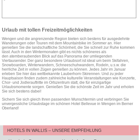
Zur Homepage
Anfrage stellen
Urlaub mit tollen Freizeitmöglichkeiten
Wengen und die angrenzende Region bieten sich bestens für ausgedehnte
Wanderungen oder Touren mit dem Mountainbike im Sommer an. Hier
genießen Sie die landschaftliche Schönheit, die Sie schnell zur Ruhe kommen
lässt. Auch in den Wintermonaten gibt es nichts schöneres als
den atemberaubenden Blick auf das Panorama der umliegenden
Viertausender. Der ganz besondere Urlaubsort ist ideal um beim Skifahren,
Snowboarden, Winterwandern, Schneeschuhwandern, Rodeln, u.s.w. die
herrliche Zeit in vollen Zügen genießen zu können. Jedes Jahr im Januar
erleben Sie hier das weltbekannte Lauberhorn-Skirennen. Und zu jeder
Hauptsaison finden zudem zahlreiche kulturelle Veranstaltungen wie Konzerte,
Chor- und Jodlerauftritte im Ortszentrum statt, die für einzigartige
Urlaubsmomente sorgen. Genießen Sie die schönste Zeit im Jahr und erholen
Sie sich bestens dabei!
Sichern Sie sich gleich Ihren passenden Wunschtermin und verbringen Sie
unvergessliche Urlaubstage im schönen Hotel Bellevue in Wengen im Berner
Oberland!
HOTELS IN WALLIS – UNSERE EMPFEHLUNG