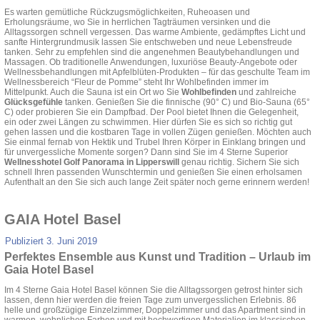
Es warten gemütliche Rückzugsmöglichkeiten, Ruheoasen und
Erholungsräume, wo Sie in herrlichen Tagträumen versinken und die
Alltagssorgen schnell vergessen. Das warme Ambiente, gedämpftes Licht und
sanfte Hintergrundmusik lassen Sie entschweben und neue Lebensfreude
tanken. Sehr zu empfehlen sind die angenehmen Beautybehandlungen und
Massagen. Ob traditionelle Anwendungen, luxuriöse Beauty-Angebote oder
Wellnessbehandlungen mit Apfelblüten-Produkten – für das geschulte Team im
Wellnessbereich “Fleur de Pomme” steht Ihr Wohlbefinden immer im
Mittelpunkt. Auch die Sauna ist ein Ort wo Sie
Wohlbefinden
und zahlreiche
Glücksgefühle
tanken. Genießen Sie die finnische (90° C) und Bio-Sauna (65°
C) oder probieren Sie ein Dampfbad. Der Pool bietet Ihnen die Gelegenheit,
ein oder zwei Längen zu schwimmen. Hier dürfen Sie es sich so richtig gut
gehen lassen und die kostbaren Tage in vollen Zügen genießen. Möchten auch
Sie einmal fernab von Hektik und Trubel Ihren Körper in Einklang bringen und
für unvergessliche Momente sorgen? Dann sind Sie im 4 Sterne Superior
Wellnesshotel Golf Panorama in Lipperswill
genau richtig. Sichern Sie sich
schnell Ihren passenden Wunschtermin und genießen Sie einen erholsamen
Aufenthalt an den Sie sich auch lange Zeit später noch gerne erinnern werden!
GAIA Hotel Basel
Publiziert
3. Juni 2019
Perfektes Ensemble aus Kunst und Tradition – Urlaub im
Gaia Hotel Basel
Im 4 Sterne Gaia Hotel Basel können Sie die Alltagssorgen getrost hinter sich
lassen, denn hier werden die freien Tage zum unvergesslichen Erlebnis. 86
helle und großzügige Einzelzimmer, Doppelzimmer und das Apartment sind in