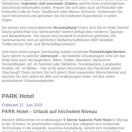
Variationen
regionaler und saisonaler Zutaten
, welche ihren ursprünglichen
Geschmack beibehalten sollen. Freuen Sie sich aber auch auf Klassiker wie
Entrecôte Café de Paris, Siedfleisch oder Wiener Schnitzel. Schlemmen Sie
nach Herzenslust und genießen Sie die kostbaren Augenblicke in vollen
Zügen.
Sie planen eine bevorstehende
Veranstaltung
? Dann sind Sie im Hotel Seehof
Davos goldrichtig! Das Seminarhotel Seehof verfügt über moderne Tagungs-
und Banketträume. Vier davon sind komplett in Arvenholz gekleidet. Die
Seminarräume sind am jährlichen Weltwirtschaftsforum WEF beliebter
Treffpunkt der Polit- und Wirtschaftsprominenz.
Und nach einem langen Seminartag warten unzählige
Freizeitmöglichkeiten
.
Ganz gleich zu welcher
Jahreszeit
– die beliebte Urlaubsregion rund um das
Hotel wird auch Sie begeistern. Biken, Golfen, Wandern, Gleitschirm
Tandemfliegen, etc. im Sommer oder Skifahren, Snowboarden, Langlaufen,
Rodeln, etc. im Winter – hier ist für jeden Geschmack das Passende dabei!
Überzeugt? Dann sichern Sie sich gleich Ihren passenden Wunschtermin und
machen Sie sich selbst ein Bild vom erstklassigen Hotel, mit den vielen
wunderbaren Urlaubsangeboten.
PARK Hotel
Publiziert
21. Juni 2019
PARK Hotel – Urlaub auf höchstem Niveau
Herzlich Willkommen im erstklassigen
5 Sterne Superior Park Hotel
in Vitznau
in der Schweiz. Im prachtvollen historischen Bau integriert sich modernste
Technologie in die elegante, luxuriöse Ausstattung, vereint sich nostalgischer