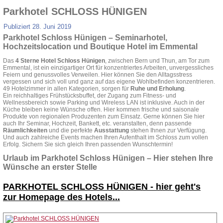
Parkhotel SCHLOSS HÜNIGEN
Publiziert
28. Juni 2019
Parkhotel Schloss Hünigen – Seminarhotel,
Hochzeitslocation und Boutique Hotel im Emmental
Das
4 Sterne Hotel Schloss Hünigen
, zwischen Bern und Thun, am Tor zum
Emmental, ist ein einzigartiger Ort für konzentriertes Arbeiten, unvergessliches
Feiern und genussvolles Verweilen. Hier können Sie den Alltagsstress
vergessen und sich voll und ganz auf das eigene Wohlbefinden konzentrieren.
49 Hotelzimmer in allen Kategorien, sorgen für
Ruhe und Erholung
.
Ein reichhaltiges Frühstücksbuffet, der Zugang zum Fitness- und
Wellnessbereich sowie Parking und Wireless LAN ist inklusive. Auch in der
Küche bleiben keine Wünsche offen. Hier kommen frische und saisonale
Produkte von regionalen Produzenten zum Einsatz. Gerne können Sie hier
auch Ihr Seminar, Hochzeit, Bankett, etc. veranstalten, denn passende
Räumlichkeiten
und die perfekte
Ausstattung
stehen Ihnen zur Verfügung.
Und auch zahlreiche Events machen Ihren Aufenthalt im Schloss zum vollen
Erfolg. Sichern Sie sich gleich Ihren passenden Wunschtermin!
Urlaub im Parkhotel Schloss Hünigen – Hier stehen Ihre
Wünsche an erster Stelle
PARKHOTEL SCHLOSS HÜNIGEN -
hier geht's
zur Homepage des Hotels...