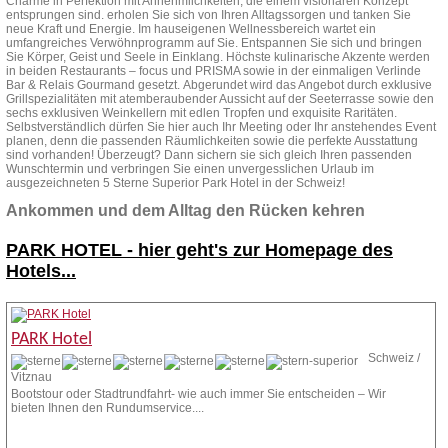
Charme in Perfektion mit Annehmlichkeiten, die einem visionären Konzept
entsprungen sind. erholen Sie sich von Ihren Alltagssorgen und tanken Sie
neue Kraft und Energie. Im hauseigenen Wellnessbereich wartet ein
umfangreiches Verwöhnprogramm auf Sie. Entspannen Sie sich und bringen
Sie Körper, Geist und Seele in Einklang. Höchste kulinarische Akzente werden
in beiden Restaurants – focus und PRISMA sowie in der einmaligen Verlinde
Bar & Relais Gourmand gesetzt. Abgerundet wird das Angebot durch exklusive
Grillspezialitäten mit atemberaubender Aussicht auf der Seeterrasse sowie den
sechs exklusiven Weinkellern mit edlen Tropfen und exquisite Raritäten.
Selbstverständlich dürfen Sie hier auch Ihr Meeting oder Ihr anstehendes Event
planen, denn die passenden Räumlichkeiten sowie die perfekte Ausstattung
sind vorhanden! Überzeugt? Dann sichern sie sich gleich Ihren passenden
Wunschtermin und verbringen Sie einen unvergesslichen Urlaub im
ausgezeichneten 5 Sterne Superior Park Hotel in der Schweiz!
Ankommen und dem Alltag den Rücken kehren
PARK HOTEL -
hier geht's zur Homepage des
Hotels...
PARK Hotel
Schweiz /
Vitznau
Bootstour oder Stadtrundfahrt- wie auch immer Sie entscheiden – Wir
bieten Ihnen den Rundumservice....
Zur Homepage
Anfrage stellen