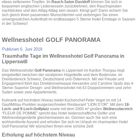
etwas selteneren Tropfen. Im
Rauch-Salon Davidoff
können Sie sich in
bequemen englischen Ledersesseln zurücklehnen, den Rauchspiralen
nachblicken und den Alltag Alltag sein lassen. Klingt gut? Dann sichern Sie
sich gleich Ihren passenden Wunschtermin und verbringen Sie einen
unvergesslichen Aufenthalt im erstklassigen 5 Sterne Hotel Ermitage in Saanen
in der Schweiz!
Wellnesshotel GOLF PANORAMA
Publiziert
6. Juni 2019
Traumhafte Tage im Wellnesshotel Golf Panorama in
Lipperswill
Das Wellnesshotel
Golf Panorama
in Lipperswil im Kanton Thurgau liegt
eingebettet zwischen der voralpinen Hügelkette und dem Bodensee, im
Dreiländereck Schweiz, Deutschland und Österreich. Mit viel Freude und
Engagement führt das Direktionsehepaar Alexandre und Caroline Spatz das 4-
Sterne-Superior Design- und Wellnesshotel mit 43 Doppelzimmern und zehn
Suiten sowie zwei Appartements.
Kulinarik auf höchstem Niveau bietet Küchenchef Peter Vogel im mit 14
GaultMillau-Punkten ausgezeichneten Restaurant “LION D’OR”. Mit dem
18-
Loch- und 9-Loch-Golfplatz
sowie mit dem 2000 m² großen
Wellnessbereich
“FLEUR DE POMME” spricht das Hotel leidenschaftliche Golfer und
Wellnessbegeisterte gleichermassen an. Gönnen auch Sie sich eine
wohlverdiente Auszeit und erholen Sie sich im Urlaub im charmanten Hotel
Golf Panorama! Wir wünschen Ihnen eine schöne Zeit!
Erholung auf höchstem Niveau