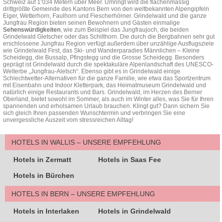
Schweiz auf 1‘034 Metern über Meer. Umringt wird die flächenmässig
drittgrößte Gemeinde des Kantons Bern von den weltbekannten Alpengipfeln
Eiger, Wetterhorn, Faulhorn und Fiescherhörner. Grindelwald und die ganze
Jungfrau Region bieten seinen Bewohnern und Gästen einmalige
Sehenswürdigkeiten
, wie zum Beispiel das Jungfraujoch, die beiden
Grindelwald Gletscher oder das Schilthorn. Die durch die Bergbahnen sehr gut
erschlossene Jungfrau Region verfügt außerdem über unzählige Ausflugsziele
wie Grindelwald First, das Ski- und Wanderparadies Männlichen – Kleine
Scheidegg, die Bussalp, Pfingstegg und die Grosse Scheidegg. Besonders
geprägt ist Grindelwald durch die spektakuläre Alpenlandschaft des UNESCO-
Welterbe „Jungfrau-Aletsch“. Ebenso gibt es in Grindelwald einige
Schlechtwetter-Alternativen für die ganze Familie, wie etwa das Sportzentrum
mit Eisenbahn und Indoor Kletterpark, das Heimatmuseum Grindelwald und
natürlich einige Restaurants und Bars. Grindelwald, im Herzen des Berner
Oberland, bietet sowohl im Sommer, als auch im Winter alles, was Sie für Ihren
spannenden und erholsamen Urlaub brauchen. Klingt gut? Dann sichern Sie
sich gleich Ihren passenden Wunschtermin und verbringen Sie eine
unvergessliche Auszeit vom stressreichen Alltag!
HOTELS IN WALLIS – UNSERE EMPFEHLUNG
Hotels in Zermatt
Hotels in Saas Fee
Hotels in Bürchen
HOTELS IN BERN – UNSERE EMPFEHLUNG
Hotels in Interlaken
Hotels in Grindelwald