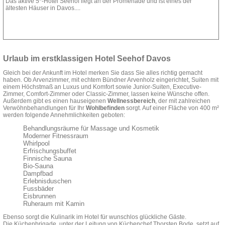
Das aktive 5*-Hotel Seehof liegt an der Promenade und ist eines der
ältesten Häuser in Davos....
Zur Homepage
Anfrage stellen
Urlaub im erstklassigen Hotel Seehof Davos
Gleich bei der Ankunft im Hotel merken Sie dass Sie alles richtig gemacht
haben. Ob Arvenzimmer, mit echtem Bündner Arvenholz eingerichtet, Suiten mit
einem Höchstmaß an Luxus und Komfort sowie Junior-Suiten, Executive-
Zimmer, Comfort-Zimmer oder Classic-Zimmer, lassen keine Wünsche offen.
Außerdem gibt es einen hauseigenen
Wellnessbereich
, der mit zahlreichen
Verwöhnbehandlungen für Ihr
Wohlbefinden
sorgt. Auf einer Fläche von 400 m²
werden folgende Annehmlichkeiten geboten:
Behandlungsräume für Massage und Kosmetik
Moderner Fitnessraum
Whirlpool
Erfrischungsbuffet
Finnische Sauna
Bio-Sauna
Dampfbad
Erlebnisduschen
Fussbäder
Eisbrunnen
Ruheraum mit Kamin
Ebenso sorgt die Kulinarik im Hotel für wunschlos glückliche Gäste.
Die Küchenbrigade, unter der Leitung von Küchenchef Thorsten Bode, setzt auf