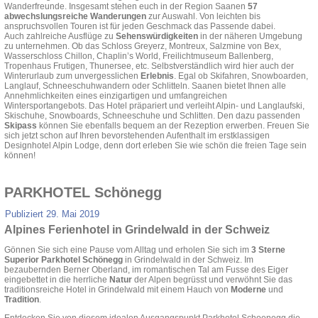
Wanderfreunde. Insgesamt stehen euch in der Region Saanen
57
abwechslungsreiche Wanderungen
zur Auswahl. Von leichten bis
anspruchsvollen Touren ist für jeden Geschmack das Passende dabei.
Auch zahlreiche Ausflüge zu
Sehenswürdigkeiten
in der näheren Umgebung
zu unternehmen. Ob das Schloss Greyerz, Montreux, Salzmine von Bex,
Wasserschloss Chillon, Chaplin’s World, Freilichtmuseum Ballenberg,
Tropenhaus Frutigen, Thunersee, etc. Selbstverständlich wird hier auch der
Winterurlaub zum unvergesslichen
Erlebnis
. Egal ob Skifahren, Snowboarden,
Langlauf, Schneeschuhwandern oder Schlitteln. Saanen bietet Ihnen alle
Annehmlichkeiten eines einzigartigen und umfangreichen
Wintersportangebots. Das Hotel präpariert und verleiht Alpin- und Langlaufski,
Skischuhe, Snowboards, Schneeschuhe und Schlitten. Den dazu passenden
Skipass
können Sie ebenfalls bequem an der Rezeption erwerben. Freuen Sie
sich jetzt schon auf Ihren bevorstehenden Aufenthalt im erstklassigen
Designhotel Alpin Lodge, denn dort erleben Sie wie schön die freien Tage sein
können!
PARKHOTEL Schönegg
Publiziert
29. Mai 2019
Alpines Ferienhotel in Grindelwald in der Schweiz
Gönnen Sie sich eine Pause vom Alltag und erholen Sie sich im
3 Sterne
Superior Parkhotel Schönegg
in Grindelwald in der Schweiz. Im
bezaubernden Berner Oberland, im romantischen Tal am Fusse des Eiger
eingebettet in die herrliche
Natur
der Alpen begrüsst und verwöhnt Sie das
traditionsreiche Hotel in Grindelwald mit einem Hauch von
Moderne
und
Tradition
.