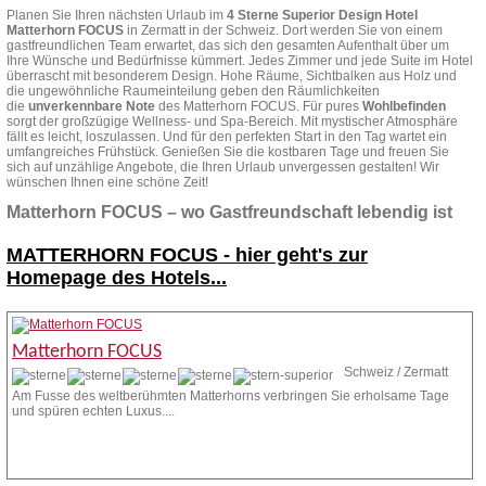
Planen Sie Ihren nächsten Urlaub im
4 Sterne Superior Design Hotel
Matterhorn FOCUS
in Zermatt in der Schweiz. Dort werden Sie von einem
gastfreundlichen Team erwartet, das sich den gesamten Aufenthalt über um
Ihre Wünsche und Bedürfnisse kümmert. Jedes Zimmer und jede Suite im Hotel
überrascht mit besonderem Design. Hohe Räume, Sichtbalken aus Holz und
die ungewöhnliche Raumeinteilung geben den Räumlichkeiten
die
unverkennbare Note
des Matterhorn FOCUS. Für pures
Wohlbefinden
sorgt der großzügige Wellness- und Spa-Bereich. Mit mystischer Atmosphäre
fällt es leicht, loszulassen. Und für den perfekten Start in den Tag wartet ein
umfangreiches Frühstück. Genießen Sie die kostbaren Tage und freuen Sie
sich auf unzählige Angebote, die Ihren Urlaub unvergessen gestalten! Wir
wünschen Ihnen eine schöne Zeit!
Matterhorn FOCUS – wo Gastfreundschaft lebendig ist
MATTERHORN FOCUS -
hier geht's zur
Homepage des Hotels...
Matterhorn FOCUS
Schweiz / Zermatt
Am Fusse des weltberühmten Matterhorns verbringen Sie erholsame Tage
und spüren echten Luxus....
Zur Homepage
Anfrage stellen