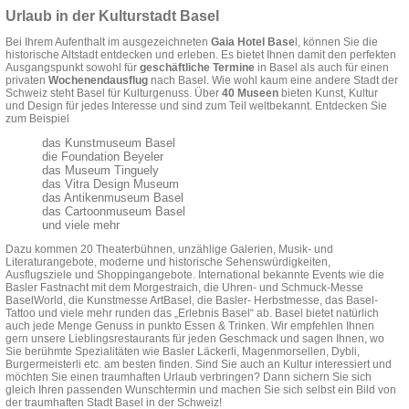
Urlaub in der Kulturstadt Basel
Bei Ihrem Aufenthalt im ausgezeichneten
Gaia Hotel Base
l, können Sie die
historische Altstadt entdecken und erleben. Es bietet Ihnen damit den perfekten
Ausgangspunkt sowohl für
geschäftliche Termine
in Basel als auch für einen
privaten
Wochenendausflug
nach Basel. Wie wohl kaum eine andere Stadt der
Schweiz steht Basel für Kulturgenuss. Über
40 Museen
bieten Kunst, Kultur
und Design für jedes Interesse und sind zum Teil weltbekannt. Entdecken Sie
zum Beispiel
das Kunstmuseum Basel
die Foundation Beyeler
das Museum Tinguely
das Vitra Design Museum
das Antikenmuseum Basel
das Cartoonmuseum Basel
und viele mehr
Dazu kommen 20 Theaterbühnen, unzählige Galerien, Musik- und
Literaturangebote, moderne und historische Sehenswürdigkeiten,
Ausflugsziele und Shoppingangebote. International bekannte Events wie die
Basler Fastnacht mit dem Morgestraich, die Uhren- und Schmuck-Messe
BaselWorld, die Kunstmesse ArtBasel, die Basler- Herbstmesse, das Basel-
Tattoo und viele mehr runden das „Erlebnis Basel“ ab. Basel bietet natürlich
auch jede Menge Genuss in punkto Essen & Trinken. Wir empfehlen Ihnen
gern unsere Lieblingsrestaurants für jeden Geschmack und sagen Ihnen, wo
Sie berühmte Spezialitäten wie Basler Läckerli, Magenmorsellen, Dybli,
Burgermeisterli etc. am besten finden. Sind Sie auch an Kultur interessiert und
möchten Sie einen traumhaften Urlaub verbringen? Dann sichern Sie sich
gleich Ihren passenden Wunschtermin und machen Sie sich selbst ein Bild von
der traumhaften Stadt Basel in der Schweiz!