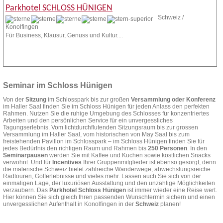
Parkhotel SCHLOSS HÜNIGEN
Schweiz /
Konolfingen
Für Business, Klausur, Genuss und Kultur....
Zur Homepage
Anfrage stellen
Seminar im Schloss Hünigen
Von der
Sitzung
im Schlosspark bis zur großen
Versammlung oder Konferenz
im Haller Saal finden Sie im Schloss Hünigen für jeden Anlass den perfekten
Rahmen. Nutzen Sie die ruhige Umgebung des Schlosses für konzentriertes
Arbeiten und den persönlichen Service für ein unvergessliches
Tagungserlebnis. Vom lichtdurchflutenden Sitzungsraum bis zur grossen
Versammlung im Haller Saal, vom historischen von May Saal bis zum
freistehenden Pavillon im Schlosspark – im Schloss Hünigen finden Sie für
jedes Bedürfnis den richtigen Raum und Rahmen bis
250 Personen
. In den
Seminarpausen
werden Sie mit Kaffee und Kuchen sowie köstlichen Snacks
verwöhnt. Und für
Incentives
Ihrer Gruppenmitglieder ist ebenso gesorgt, denn
die malerische Schweiz bietet zahlreiche Wanderwege, abwechslungsreiche
Radtouren, Golferlebnisse und vieles mehr. Lassen auch Sie sich von der
einmaligen Lage, der luxuriösen Ausstattung und den unzählige Möglichkeiten
verzaubern. Das
Parkhotel Schloss Hünigen
ist immer wieder eine Reise wert.
Hier können Sie sich gleich Ihren passenden Wunschtermin sichern und einen
unvergesslichen Aufenthalt in Konolfingen in der
Schweiz
planen!