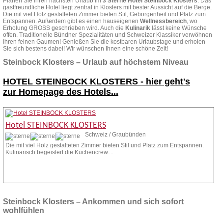
Planen Sie Ihren nächsten Urlaub im
3 Sterne Hotel Steinbock Klosters
. Das
gastfreundliche Hotel liegt zentral in Klosters mit bester Aussicht auf die Berge.
Die mit viel Holz gestalteten Zimmer bieten Stil, Gebor­genheit und Platz zum
Entspannen. Außerdem gibt es einen hauseigenen
Wellnessbereich
, wo
Erholung GROSS geschrieben wird. Auch die
Kulinarik
lässt keine Wünsche
offen. Traditionelle Bündner Spezialitäten und Schweizer Klassiker verwöhnen
Ihren feinen Gaumen! Genießen Sie die kostbaren Urlaubstage und erholen
Sie sich bestens dabei! Wir wünschen Ihnen eine schöne Zeit!
Steinbock Klosters – Urlaub auf höchstem Niveau
HOTEL STEINBOCK KLOSTERS -
hier geht's
zur Homepage des Hotels...
Hotel STEINBOCK KLOSTERS
Schweiz / Graubünden
Die mit viel Holz gestalteten Zimmer bieten Stil und Platz zum Entspannen.
Kulinarisch begeistert die Küchencrew....
Zur Homepage
Anfrage stellen
Steinbock Klosters – Ankommen und sich sofort
wohlfühlen