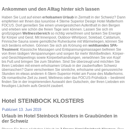
Ankommen und den Alltag hinter sich lassen
Haben Sie Lust auf einen
erholsamen Urlaub
in Zermatt in der Schweiz? Dann
empfehlen wir Ihnen das luxuriöse 4 Sterne Superior Design Hotel Matterhorn
FOCUS. Dort genießen Sie einen unvergesslichen Aufenthalt in den Bergen
und erleben wie schön die freien Tage sein können. Lassen Sie sich im
großzügigen
Wellnessbereich
so richtig verwöhnen und tanken Sie Energie
für Körper und Geist. Mit Innenpool, Outdoor-Whirlpool, Solebad, Caldarium,
Finnische-Sauna sowie gemütliche Ruheräume mit Wärmeliegen, können Sie
sich bestens erholen. Gönnen Sie sich als Krönung ein
wohltuendes SPA-
Treatment
: Klassische Massagen und Entspannungsmassagen befreien Sie
von Ihren lästigen Verspannungen und sorgen für mehr Wohlbefinden. Körper-
und Gesichtspeelings sowie Körperbehandlungen, verwöhnen Sie von Kopf
bis Fuß und bringen Sie zum Strahlen. Sind Sie überzeugt und möchten Sie
Ihren Liebsten mit einem erholsamen Urlaub in der zauberhaften Schweiz
überraschen? Dann verschenken Sie sinnliche, erholsame und genussreiche
Stunden im etwas anderen 4-Stern-Superior-Hotel am Fusse des Matterhorns.
Ob romantische Zeit zu zweit, Wellness oder das FOCUS-Frühstück – bestimmt
finden Sie in der inspirierenden Auswahl den Gutschein, der Ihren Liebsten ein
freudiges Lächeln aufs Gesicht zaubert.
Hotel STEINBOCK KLOSTERS
Publiziert
13. Juni 2019
Urlaub im Hotel Steinbock Klosters in Graubünden in
der Schweiz