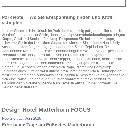
Park Hotel – Wo Sie Entspannung finden und Kraft
schöpfen
Lassen Sie es sich im Urlaub im Park Hotel so richtig gut gehen. Hier steht Ihr
Wohlbefinden an erster Stelle, denn unzählige Verwöhnbehandlungen bringen
Körper, Geist und Seele in Einklang. Entspannen Sie bei einer Massage,
schwitzen Sie in der finnischen Sauna, schwimmen Sie im beheizten Infinity
Aussenpool den Bergen entgegen oder ruhen Sie im Tepidarium. Bei den
wohltuenden Körper- und Gesichtsbehandlungen verwöhnt Sie das geschulte
Personal mit luxuriösen Produkten von La Prairie. Im hauseigenen
Fitnessbereich können Sie auf dem Stepper, auf dem Laufband, dem Fahrrad
oder dem Liegerad – auf den modernen Technogymgeräten fit und aktiv
bleiben. Bei schönem Wetter lassen sich Yoga, Pilates und Bodypump
Lektionen auch in freier Natur durchführen. Ihren persönlichen Trainingsplan
stellt Ihnen gerne der Personaltrainer zusammen. Schalten Sie ab, gönnen Sie
sich eine Pause und genießen Sie Ihren wohlverdienten Aufenthalt im
erstklassigen
5 Sterne Superior Park Hotel
in Vitznau in der Schweiz. Sie
werden begeistert sein!
Design Hotel Matterhorn FOCUS
Publiziert
17. Juni 2019
Erholsame Tage am Fuße des Matterhorns