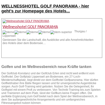
WELLNESSHOTEL GOLF PANORAMA -
hier
geht's zur Homepage des Hotels...
Wellnesshotel GOLF PANORAMA
Thurgau /
Lipperswil
Geniessen Sie die Landschaft, die Ausblicke und alle Annehmlichkeiten
des Hotels über dem Bodensee....
Zur Homepage
Anfrage stellen
Golfen und im Wellnessbereich neue Kräfte tanken
Der Golfclub Konstanz und der Golfclub Erlen sind nicht weit entfernt vom
Golfhotel. Der Golfplatz Lipperswil am Bodensee, ein 27-Loch-
Meisterschaftsplatz, liegt direkt vor dem Golfhotel Golfpanorama. Hier dürfen
Golfliebhaber ihre Bälle fliegen lassen und für unvergessliche Augenblicke
sorgen. Auch Golf-Training wird geboten. Nutzen Sie die Gelegenheit, Ihr
Golfspiel mit einem Profi zu verbessern. Von Technik-Training bis zum Spielen
und Trainieren auf dem Platz, lässt der Golfkurs keine Fragen offen. Die
perfekte Ergänzung zum Golf bietet nach dem Spiel der Wellnessbereich, in
dem Sie außergewöhnliche Arrangements und ein umfangreiches
Fitnessangebot nutzen können.