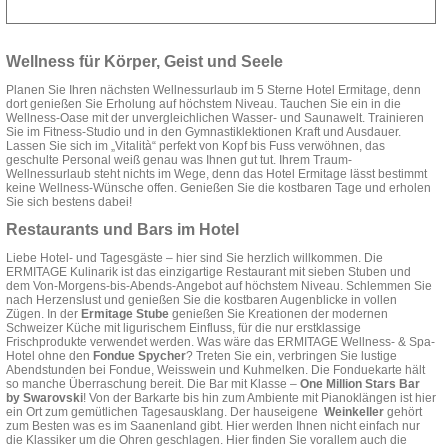
Wellness für Körper, Geist und Seele
Planen Sie Ihren nächsten Wellnessurlaub im 5 Sterne Hotel Ermitage, denn
dort genießen Sie Erholung auf höchstem Niveau. Tauchen Sie ein in die
Wellness-Oase mit der unvergleichlichen Wasser- und Saunawelt. Trainieren
Sie im Fitness-Studio und in den Gymnastiklektionen Kraft und Ausdauer.
Lassen Sie sich im „Vitalità“ perfekt von Kopf bis Fuss verwöhnen, das
geschulte Personal weiß genau was Ihnen gut tut. Ihrem Traum-
Wellnessurlaub steht nichts im Wege, denn das Hotel Ermitage lässt bestimmt
keine Wellness-Wünsche offen. Genießen Sie die kostbaren Tage und erholen
Sie sich bestens dabei!
Restaurants und Bars im Hotel
Liebe Hotel- und Tagesgäste – hier sind Sie herzlich willkommen. Die
ERMITAGE Kulinarik ist das einzigartige Restaurant mit sieben Stuben und
dem Von-Morgens-bis-Abends-Angebot auf höchstem Niveau. Schlemmen Sie
nach Herzenslust und genießen Sie die kostbaren Augenblicke in vollen
Zügen. In der
Ermitage Stube
genießen Sie Kreationen der modernen
Schweizer Küche mit ligurischem Einfluss, für die nur erstklassige
Frischprodukte verwendet werden. Was wäre das ERMITAGE Wellness- & Spa-
Hotel ohne den
Fondue Spycher
? Treten Sie ein, verbringen Sie lustige
Abendstunden bei Fondue, Weisswein und Kuhmelken. Die Fonduekarte hält
so manche Überraschung bereit. Die Bar mit Klasse –
One Million Stars Bar
by Swarovski
! Von der Barkarte bis hin zum Ambiente mit Pianoklängen ist hier
ein Ort zum gemütlichen Tagesausklang. Der hauseigene
Weinkeller
gehört
zum Besten was es im Saanenland gibt. Hier werden Ihnen nicht einfach nur
die Klassiker um die Ohren geschlagen. Hier finden Sie vorallem auch die