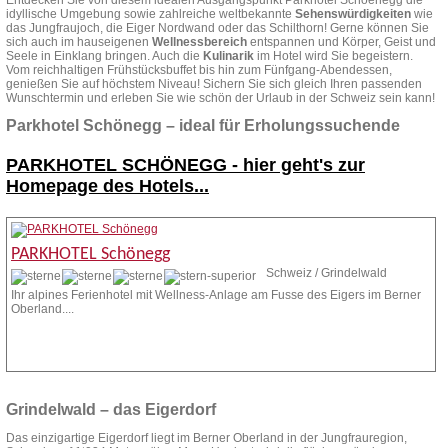
Entdecken Sie von diesem idealen Ausgangspunkt Parkhotel Schoenegg die
idyllische Umgebung sowie zahlreiche weltbekannte
Sehenswürdigkeiten
wie
das Jungfraujoch, die Eiger Nordwand oder das Schilthorn! Gerne können Sie
sich auch im hauseigenen
Wellnessbereich
entspannen und Körper, Geist und
Seele in Einklang bringen. Auch die
Kulinarik
im Hotel wird Sie begeistern.
Vom reichhaltigen Frühstücksbuffet bis hin zum Fünfgang-Abendessen,
genießen Sie auf höchstem Niveau! Sichern Sie sich gleich Ihren passenden
Wunschtermin und erleben Sie wie schön der Urlaub in der Schweiz sein kann!
Parkhotel Schönegg – ideal für Erholungssuchende
PARKHOTEL SCHÖNEGG -
hier geht's zur
Homepage des Hotels...
PARKHOTEL Schönegg
Schweiz / Grindelwald
Ihr alpines Ferienhotel mit Wellness-Anlage am Fusse des Eigers im Berner
Oberland....
Zur Homepage
Anfrage stellen
Grindelwald – das Eigerdorf
Das einzigartige Eigerdorf liegt im Berner Oberland in der Jungfrauregion,