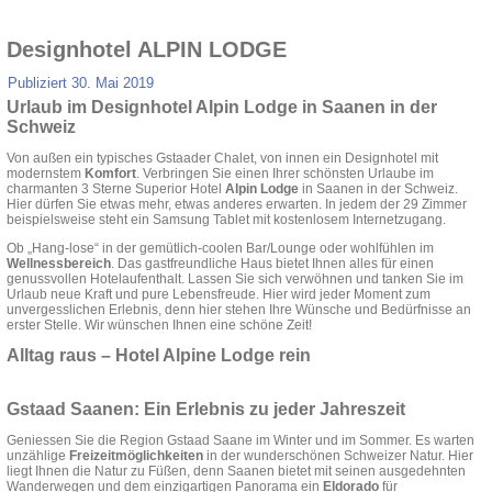
Designhotel ALPIN LODGE
Publiziert
30. Mai 2019
Urlaub im Designhotel Alpin Lodge in Saanen in der
Schweiz
Von außen ein typisches Gstaader Chalet, von innen ein Designhotel mit
modernstem
Komfort
. Verbringen Sie einen Ihrer schönsten Urlaube im
charmanten 3 Sterne Superior Hotel
Alpin Lodge
in Saanen in der Schweiz.
Hier dürfen Sie etwas mehr, etwas anderes erwarten. In jedem der 29 Zimmer
beispielsweise steht ein Samsung Tablet mit kostenlosem Internetzugang.
Ob „Hang-lose“ in der gemütlich-coolen Bar/Lounge oder wohlfühlen im
Wellnessbereich
. Das gastfreundliche Haus bietet Ihnen alles für einen
genussvollen Hotelaufenthalt. Lassen Sie sich verwöhnen und tanken Sie im
Urlaub neue Kraft und pure Lebensfreude. Hier wird jeder Moment zum
unvergesslichen Erlebnis, denn hier stehen Ihre Wünsche und Bedürfnisse an
erster Stelle. Wir wünschen Ihnen eine schöne Zeit!
Alltag raus – Hotel Alpine Lodge rein
Gstaad Saanen: Ein Erlebnis zu jeder Jahreszeit
Geniessen Sie die Region Gstaad Saane im Winter und im Sommer. Es warten
unzählige
Freizeitmöglichkeiten
in der wunderschönen Schweizer Natur. Hier
liegt Ihnen die Natur zu Füßen, denn Saanen bietet mit seinen ausgedehnten
Wanderwegen und dem einzigartigen Panorama ein
Eldorado
für