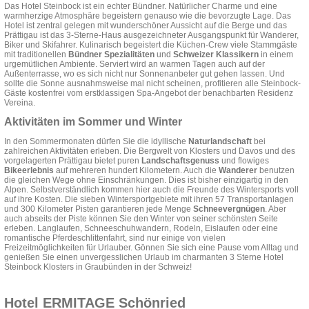
Das Hotel Steinbock ist ein echter Bündner. Natürlicher Charme und eine
warmherzige Atmosphäre begeistern genauso wie die bevorzugte Lage. Das
Hotel ist zentral gelegen mit wunderschöner Aussicht auf die Berge und das
Prättigau ist das 3-Sterne-Haus ausgezeichneter Ausgangspunkt für Wanderer,
Biker und Skifahrer. Kulinarisch begeistert die Küchen-Crew viele Stammgäste
mit traditionellen
Bündner Spezialitäten
und
Schweizer Klassikern
in einem
urgemütlichen Ambiente. Serviert wird an warmen Tagen auch auf der
Außenterrasse, wo es sich nicht nur Sonnenanbeter gut gehen lassen. Und
sollte die Sonne ausnahmsweise mal nicht scheinen, profitieren alle Steinbock-
Gäste kostenfrei vom erstklassigen Spa-Angebot der benachbarten Residenz
Vereina.
Aktivitäten im Sommer und Winter
In den Sommermonaten dürfen Sie die idyllische
Naturlandschaft
bei
zahlreichen Aktivitäten erleben. Die Bergwelt von Klosters und Davos und des
vorgelagerten Prättigau bietet puren
Landschaftsgenuss
und flowiges
Bikeerlebnis
auf mehreren hundert Kilometern. Auch die
Wanderer
benutzen
die gleichen Wege ohne Einschränkungen. Dies ist bisher einzigartig in den
Alpen. Selbstverständlich kommen hier auch die Freunde des Wintersports voll
auf ihre Kosten. Die sieben Wintersportgebiete mit ihren 57 Transportanlagen
und 300 Kilometer Pisten garantieren jede Menge
Schneevergnügen
. Aber
auch abseits der Piste können Sie den Winter von seiner schönsten Seite
erleben. Langlaufen, Schneeschuhwandern, Rodeln, Eislaufen oder eine
romantische Pferdeschlittenfahrt, sind nur einige von vielen
Freizeitmöglichkeiten für Urlauber. Gönnen Sie sich eine Pause vom Alltag und
genießen Sie einen unvergesslichen Urlaub im charmanten 3 Sterne Hotel
Steinbock Klosters in Graubünden in der Schweiz!
Hotel ERMITAGE Schönried