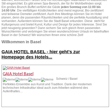
warmen, wohnlichen Farben und mit hochwertigen Materialien im klassischen
Stil eingerichtet. Es gibt einen Spa-Bereich, der für Ihr Wohlbefinden sorgt.
Ein großes Brunch-Buffet verführt die Gäste
jeden Sonntag von 11:00 bis
14:00 Uhr
. Die vielfältigen Köstlichkeiten sind meist regional, Bio-zertifiziert
und teilweise Demeter-zertifiziert. Auch Ihre Meetings können Sie im Hotel
planen, denn die passenden Räumlichkeiten und die perfekte Ausstattung sind
vorhanden. Außerdem können Sie die Stadt Basel erkunden. Diese steht für
Kulturgenuss und bietet Kunst, Kultur und Design für jedes Interesse. Sind Sie
jetzt neugierig geworden? Dann sichern Sie sich gleich Ihren passenden
Wunschtermin und verbringen Sie einen wunderschönen Urlaub im fabelhaften
Basel in der Schweiz! Wir wünschen Ihnen eine schöne Zeit!
Willkommen in Basel
GAIA HOTEL BASEL -
hier geht's zur
Homepage des Hotels...
GAIA Hotel Basel
Schweiz / Basel
Perfektes Ensemble aus Kunst und Tradition. Dank der modernen
technischen Infrastruktur ideal auch zum Arbeiten während des
Aufenthaltes....
Zur Homepage
Anfrage stellen