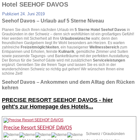
Hotel SEEHOF DAVOS
Publiziert
24. Juni 2019
Seehof Davos – Urlaub auf 5 Sterne Niveau
Planen Sie doch Ihren nächsten Urlaub im
5 Sterne Hotel Seehof Davos
in
Graubünden in der Schweiz – denn sich wohlfühlen ist ein großartiges Gefühl!
Hier werden mit Sicherheit all Ihre
Urlaubswünsche
wahr, denn den
freundlichen Gastgebern liegt Ihr Wohl besonders am Herzen. Es warten
zahlreiche
Freizeitmöglichkeiten
, ein hauseigener
Wellnessbereich
zum
Entspannen und Erholen, feinste
Kulinarik
, gemütliche Zimmer und Suiten
sowie passende Tagungs- und Banketträume mit der perfekten Ausstattung.
Der Bonus für die Seehof Gäste wird mit zusätzlichen
Serviceleistungen
ergänzt. Genießen Sie die freien Tage und lassen Sie es sich in der
wunderschönen Schweiz so richtig gut gehen! Wir wünschen Ihnen eine
schöne Zeit!
Seehof Davos – Ankommen und dem Alltag den Rücken
kehren
PRECISE RESORT SEEHOF DAVOS -
hier
geht's zur Homepage des Hotels...
Precise Resort SEEHOF DAVOS
Schweiz / Graubünden