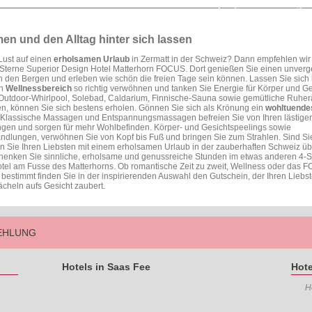
Zur Homepage
Anfrage 
n und den Alltag hinter sich lassen
Lust auf einen
erholsamen Urlaub
in Zermatt in der Schweiz? Dann empfehlen wir
 Sterne Superior Design Hotel Matterhorn FOCUS. Dort genießen Sie einen unverg
in den Bergen und erleben wie schön die freien Tage sein können. Lassen Sie sich
en
Wellnessbereich
so richtig verwöhnen und tanken Sie Energie für Körper und Gei
Outdoor-Whirlpool, Solebad, Caldarium, Finnische-Sauna sowie gemütliche Ruhe
, können Sie sich bestens erholen. Gönnen Sie sich als Krönung ein
wohltuende
 Klassische Massagen und Entspannungsmassagen befreien Sie von Ihren lästige
gen und sorgen für mehr Wohlbefinden. Körper- und Gesichtspeelings sowie
dlungen, verwöhnen Sie von Kopf bis Fuß und bringen Sie zum Strahlen. Sind Si
 Sie Ihren Liebsten mit einem erholsamen Urlaub in der zauberhaften Schweiz ü
enken Sie sinnliche, erholsame und genussreiche Stunden im etwas anderen 4-S
tel am Fusse des Matterhorns. Ob romantische Zeit zu zweit, Wellness oder das 
 bestimmt finden Sie in der inspirierenden Auswahl den Gutschein, der Ihren Liebst
ächeln aufs Gesicht zaubert.
FEHLUNG
Hotels in Saas Fee
Hote
H