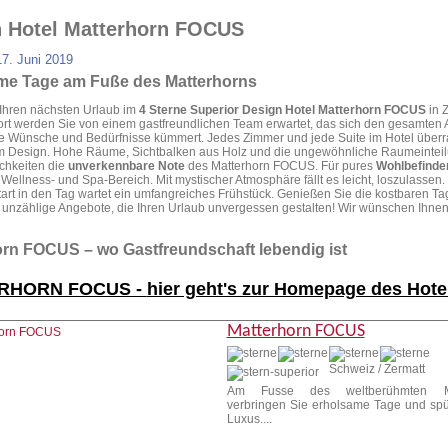
 Hotel Matterhorn FOCUS
17. Juni 2019
me Tage am Fuße des Matterhorns
Ihren nächsten Urlaub im
4 Sterne Superior Design Hotel Matterhorn FOCUS
in Z
rt werden Sie von einem gastfreundlichen Team erwartet, das sich den gesamten A
e Wünsche und Bedürfnisse kümmert. Jedes Zimmer und jede Suite im Hotel überra
 Design. Hohe Räume, Sichtbalken aus Holz und die ungewöhnliche Raumeintei
chkeiten die
unverkennbare Note
des Matterhorn FOCUS. Für pures
Wohlbefinde
Wellness- und Spa-Bereich. Mit mystischer Atmosphäre fällt es leicht, loszulassen.
tart in den Tag wartet ein umfangreiches Frühstück. Genießen Sie die kostbaren T
f unzählige Angebote, die Ihren Urlaub unvergessen gestalten! Wir wünschen Ihne
rn FOCUS – wo Gastfreundschaft lebendig ist
RHORN FOCUS -
hier geht's zur Homepage des Hotel
Matterhorn FOCUS
Schweiz / Zermatt
Am Fusse des weltberühmten Ma
verbringen Sie erholsame Tage und sp
Luxus....