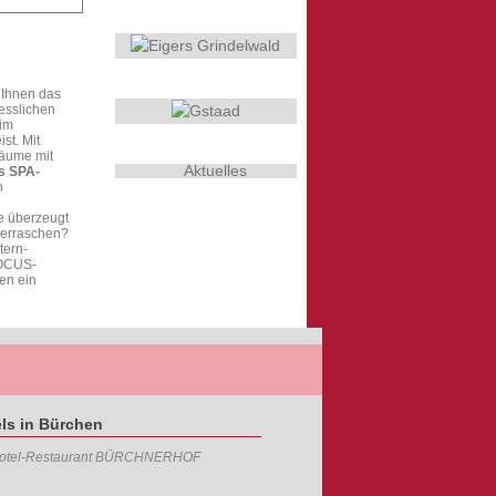
stellen
 Ihnen das
esslichen
 im
st. Mit
räume mit
Aktuelles
s SPA-
n
e überzeugt
berraschen?
tern-
FOCUS-
en ein
ls in Bürchen
otel-Restaurant BÜRCHNERHOF