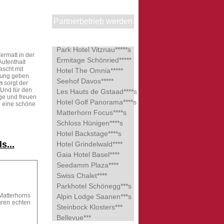
Partnerbetrieb werden
Park Hotel Vitznau*****s
ermatt in der
Ermitage Schönried*****
ufenthalt
scht mit
Hotel The Omnia*****
lung geben
Seehof Davos*****
n
sorgt der
 Und für den
Les Hauts de Gstaad****s
age und freuen
Hotel Golf Panorama****s
n eine schöne
Matterhorn Focus****s
Schloss Hünigen****s
Hotel Backstage****s
s...
Hotel Grindelwald****
Gaia Hotel Basel****
Seedamm Plaza****
Swiss Chalet****
Parkhotel Schönegg***s
tterhorns
Alpin Lodge Saanen***s
üren echten
Steinbock Klosters***
Bellevue***