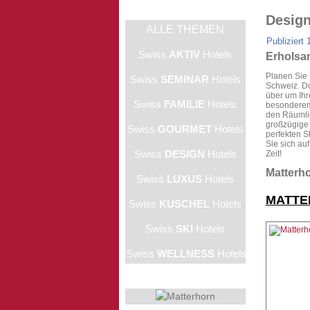
Design
ALLE THEMEN
Publiziert
Swiss
AKTIV
Hotels
Erholsa
Planen Sie 
Swiss
SEMINAR
Hotels
Schweiz. Do
über um Ihr
Swiss
FAMILIE
Hotels
besonderem
den Räumli
großzügige 
Swiss
GOURMET
Hotels
perfekten S
Sie sich au
Swiss
DESIGN
Hotels
Zeit!
Matterho
Swiss
LUXUS
Hotels
MATTE
Swiss
KUSCHEL
Hotels
Swiss
SKI
Hotels
Swiss
WELLNESS
Hotels