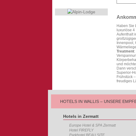
Ankomme
Haben Sie 
luxuriöse 4
Aufenthalt 
großzügig
Innenpool, 
Wärmeliegen
Treatment
:
Verspannun
Körperbehan
und möchten
Dann versch
Superior-Ho
Frühstück –
freudiges L
HOTELS IN WALLIS – UNSERE EMP
Hotels in Zermatt
Europe Hotel & SPA Zermatt
Hotel FIREFLY
Parkhotel BEAU SITE