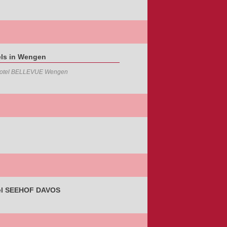
els in Wengen
otel BELLEVUE Wengen
el SEEHOF DAVOS