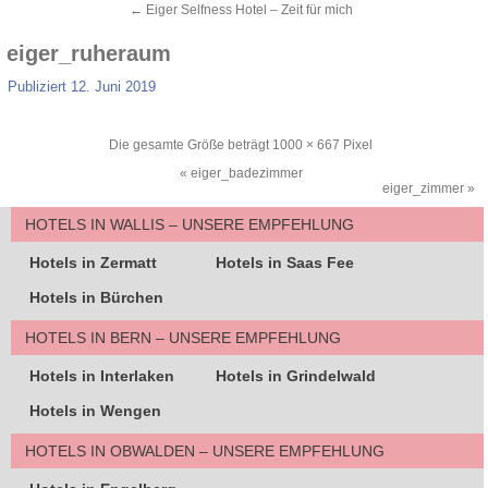
←
Eiger Selfness Hotel – Zeit für mich
eiger_ruheraum
Publiziert
12. Juni 2019
Die gesamte Größe beträgt
1000 × 667
Pixel
«
eiger_badezimmer
eiger_zimmer
»
HOTELS IN WALLIS – UNSERE EMPFEHLUNG
Hotels in Zermatt
Hotels in Saas Fee
Hotels in Bürchen
HOTELS IN BERN – UNSERE EMPFEHLUNG
Hotels in Interlaken
Hotels in Grindelwald
Hotels in Wengen
HOTELS IN OBWALDEN – UNSERE EMPFEHLUNG